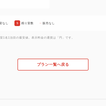
※いずれのレンタル品も 数に
ご希望の場合は、お早めのご
5
室なし
残り室数
販売なし
２．ホテル：PGMホテルリゾ
・朝食付き
1室1名1泊目の最安値。表示料金の通貨は「円」です。
・C棟ティーラウンジにてソフ
20:00／L.O.19:30）
・ホテル内 IRISH PUB「B
23:00／L.O.22:30）
プラン一覧へ戻る
◆ご朝食
ご朝食は、N棟のメインダイ
和・洋・中・沖縄の多彩な料
ご用意いたします。
彩り豊かな洋食、滋味あふれ