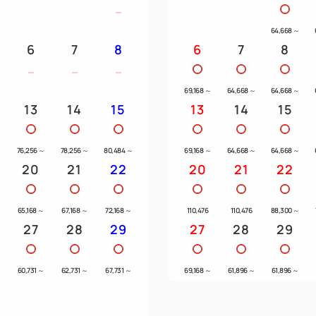
・5月～10月の期間中は、Cool
64,668
～
・当日はスタート30分前まで
6
7
8
6
7
8
遅れた場合はスタート時間を
・18ホールスループレーにな
・停電作業・夜間工事や悪天
69,168
～
64,668
～
64,668
～
13
14
15
13
14
15
時は安全確保のため、止む終
あらかじめご了承下さい。
・当クラブでは、ジーパン、
～
76,256
～
78,256
～
80,484
～
69,168
～
64,668
～
64,668
～
20
21
22
20
21
22
来場をお断りしております。
【レンタル用品】
～
65,168
～
67,168
～
72,168
～
110,476
110,476
88,300
～
27
28
29
27
28
29
レンタルクラブ 1セット 7,
モデル：XXIO、CALLAWA
SR・S・L
～
60,731
～
62,731
～
67,731
～
69,168
～
61,896
～
61,896
～
レンタルシューズ 1足 1,6
モデル：FOOTJOY