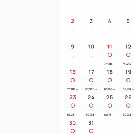
2
3
4
5
9
10
11
12
77,984
～
73,484
16
17
18
19
77,984
～
67,940
～
65,168
～
65,168
23
24
25
26
65,231
～
60,731
～
60,731
～
60,731
30
31