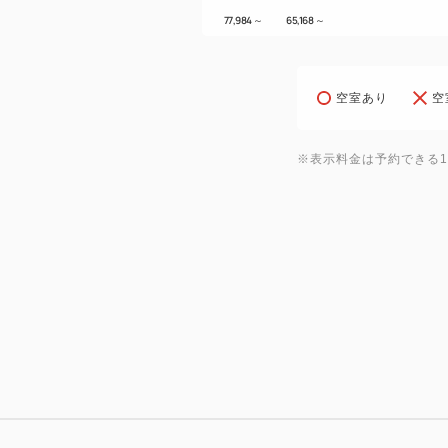
77,984
～
65,168
～
空室あり
空
※表示料金は予約できる