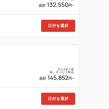
132,550
ゾート沖縄
合計
円
~
5頃
わせ・ご要望を入力」欄に、上記時間帯の
をご入力ください。
日付を選択
でのご案内となるため、予約状況によっ
ございます。あらかじめご了承のうえお申
ールにてご案内いたします。
は、悪天候等によりゴルフ場がクローズと
ミュレーションゴルフへお振替えにてご案
大人
2
名
1
室
空き状況によってはご利用いただけない場
税・サービス料込
145,852
合計
円
~
振替ができない際は、パック料金から下
算となります。
日付を選択
000円