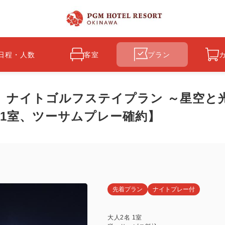
日程・人数
客室
プラン
】ナイトゴルフステイプラン ～星空と
様1室、ツーサムプレー確約】
先着プラン
ナイトプレー付
大人
2
名
1
室