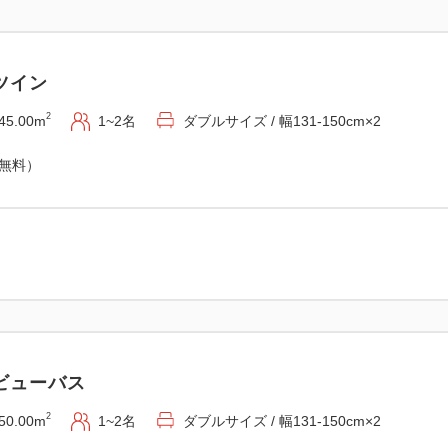
「ナイトゴルフステイプラン
時間を過ごしたいお客様のため
ツイン
ムプレー限定）でご案内いた
2
45.00m
1~2名
ダブルサイズ / 幅131-150cm×2
トになっており、大切な方と
時間をお過ごしください。
（無料）
プラン内容
対象人数：2名様1組プレー・
お部屋：デラックスツインル
デラックスビューバスツ
プレミアムツインルー
※1名1室利用やお部屋のアッ
ビューバス
ご希望の方は宿泊予約課（098-
またはpgm-hro.roomrsv@p
2
50.00m
1~2名
ダブルサイズ / 幅131-150cm×2