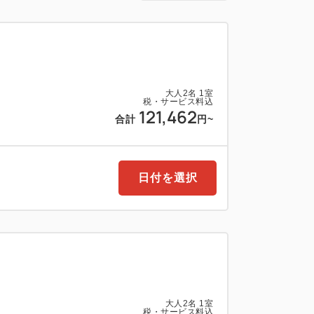
」は、大切な方やご友人と心に残る贅沢な
に2名様1組プレー・1室利用限定（ツーサ
します。贅沢な滞在とナイトゴルフがセッ
ともに、沖縄の夜風と光に包まれる至福の
大人
2
名
1
室
税・サービス料込
121,462
合計
円
~
1室利用限定
日付を選択
ーム
インルーム
ム
プグレードも承ります。
960-4150）
acificgolf.co.jpまでお問合せください
大人
2
名
1
室
税・サービス料込