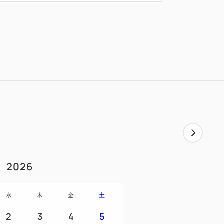
る注意事項
返し時利用不可）
のみとなります。
槽利用可。（サウナ利用不可）
用カート （4～5人乗り）
税（960円）・連盟協力金等（45円）・消
ます。
2026
碍者のお客様は申請によりゴルフ場利用税
す。
水
木
金
土
2
3
4
5