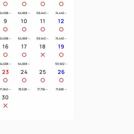
 Cart付となります。
64,668
～
64,668
～
69,440
～
74,440
～
にチェックインをお済ませください。
9
10
11
12
変更させていただく場合がございます。
ります。
候、それによるコースコンディション不良
64,668
～
64,668
～
69,440
～
74,440
～
16
17
18
19
えず、クローズする場合がございますので
Tシャツ、作業着、サンダル、下駄等でのご
64,668
～
64,668
～
101,602
～
23
24
25
26
71,940
～
78,528
～
77,756
～
71,668
～
30
700円（税込）
Y、BRIDGESTONE スペック：R・
50円（税込）