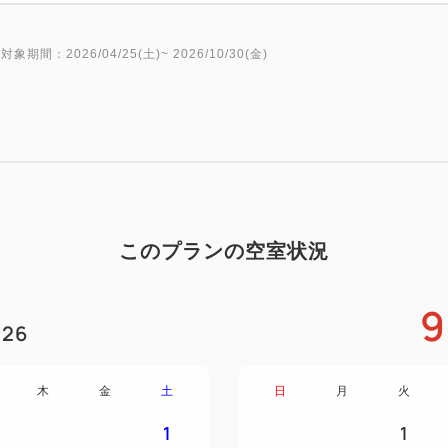
●ナイターゴルフご利用に関す
対象期間：2026/04/25(土)~ 2026/10/30(金)
【施設利用範囲】
・スタート売店利用可。（折
ご精算はキャッシュレス決済
・スタート後：シャワー・浴
【プレースタイル】
・セルフスループレー
・ナビゲーションシステム付乗
このプランの空室状況
【料金について】
パック料金には、ゴルフ場利用
9
費税（10％）が含まれており
26
※18歳未満・70歳以上・障
（960円）が非課税となりま
木
金
土
日
月
火
1
1
【ご案内】