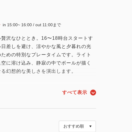
in 15:00~ 16:00 / out 11:00まで
贅沢なひととき。16〜18時台スタートす
い日差しを避け、涼やかな風と夕暮れの光
のための特別なプレータイムです。ライト
星空に溶け込み、静寂の中でボールが描く
なる幻想的な美しさを演出します。
内に併設されており、プレー後はそのまま
すべて表示
いただけます。シャワーでリフレッシュし
質なひとときを。オリジナルカクテルや沖
越しに広がるグリーンと夜空を眺めながら
二人だけの特別なひととき。静かに流れる