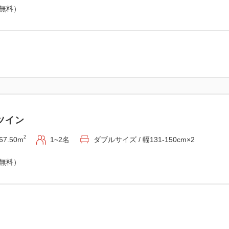
（無料）
１．ゴルフ場：PGMゴルフリ
・スタート時間：16:30〜18:1
※ご予約の際は、「お問い合
中からご希望のスタート時間
なお、スタート時間は先着順
てはご希望に沿えない場合が
し込みください。
スタート時間が確定次第、メ
ツイン
※本プランをご予約のお客様
なった場合は、ホテル内のシ
2
67.50m
1~2名
ダブルサイズ / 幅131-150cm×2
内いたします。なお、施設の
（無料）
合がございます。
シミュレーションゴルフにお
記の金額を差し引いてのご精
平日：8,000円 土日祝：10,