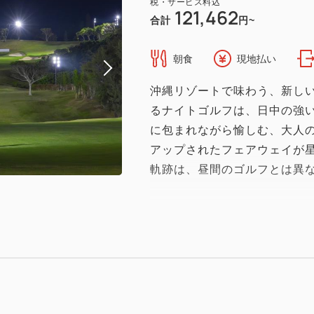
税・サービス料込
121,462
合計
円~
朝食
現地払い
沖縄リゾートで味わう、新しい
るナイトゴルフは、日中の強
に包まれながら愉しむ、大人
アップされたフェアウェイが
軌跡は、昼間のゴルフとは異
ホテルはゴルフコースの敷地
館内でゆったりとおくつろぎ
たあとは、ホテル内バーで上
縄産ラム、泡盛を片手に、窓
プレーの余韻に浸る時間は、
夜が、心をほどきます。