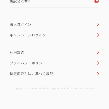
先着プラン
施設公式サイト
グランドオープン記念プラン「グ
ランドオープン セレブレーション
法人ログイン
ステイ」 ～新たに誕生したラグジ
キャンペーンログイン
ュアリーゴルフリゾートで、記念
すべき特別なひとときを～【室数
利用規約
限定】
プライバシーポリシー
朝食
現地払い・Web決済
特定商取引法に基づく表記
in 15:00~ 24:00 / out 11:00まで
Copyright © Pacific Golf Management K.K. All rights reserved.
2026年7月3日、PGMホテルリゾート沖縄がグランド
オープン。 このたびのグランドオープンを記念し、
期間限定・室数限定の「グランドオープン記念プラ